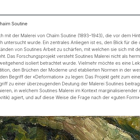
Chaïm Soutine
h mit der Malerei von Chaïm Soutine (1893–1943), die vor dem Hint
untersucht wurde. Ein zentrales Anliegen ist es, den Blick für die d
den von Soutines Arbeit zu schärfen, mit welchen sie sich mit der
sieht. Das Forschungsprojekt versteht Soutines Malerei nicht als 
eitgehend isoliert betrachtet wurde. Vielmehr möchte es eine Lekt
ition, den Brüchen der Moderne und etablierten Normen in der wes
en Begriff der «Deformation» zu legen: Das Projekt geht zum eine
iff zu einer überzeugenden Deutung der Malerei Soutines beitrag
uieren, in welchem Soutines Malerei im Kontext marginalisierender
ritik) agiert, und auf diese Weise die Frage nach der «guten Form» 