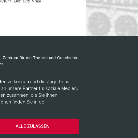
yeler»,
Bild und Kritik
.
- Zentrum für die Theorie und Geschichte
es
ikones NFS Bildkritik 2005 - 2017
en zu können und die Zugriffe auf
ance Kolloquium
n unsere Partner für soziale Medien,
aten zusammen, die Sie ihnen
ionen finden Sie in der
 Medien, Philosophie
Home
ALLE ZULASSEN