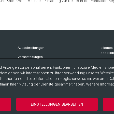
d Kritik. ‹Henri Matisse – Einladung zur Reise› in der Fondation Be
Ausschreibungen
eikones 
des Bild
Veranstaltungen
Archiv e
 Anzeigen zu personalisieren, Funktionen für soziale Medien anbiet
Renaiss
dem geben wir Informationen zu Ihrer Verwendung unserer Website a
artner führen diese Informationen möglicherweise mit weiteren D
Rahmen Ihrer Nutzung der Dienste gesammelt haben. Weitere Informat
ärung
Philosophisch-Historische Fakultät
Departement Künste,
EINSTELLUNGEN BEARBEITEN
szeiten
Cookies