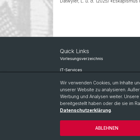
Dätwyler, L.
u. a.
(2025) «Eskapismus un
Quick Links
Vorlesungsverzeichnis
IT-Services
Online-Services
Wir verwenden Cookies, um Inhalte und
unserer Website zu analysieren. Außer
Personensuche
Werbung und Analysen weiter. Unsere P
bereitgestellt haben oder die sie im 
Personeninfo
Datenschutzerklärung
.
© Universität Basel
Datenschutzerkl
ABLEHNEN
Impressum
Kontakt & Öffnung