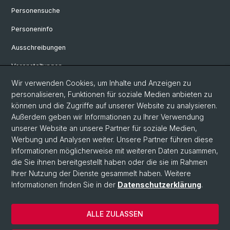
Personensuche
Personeninfo
Ausschreibungen
Veranstaltungen
Wir verwenden Cookies, um Inhalte und Anzeigen zu
eikones - Zentrum für die Theorie und Geschichte des Bildes
personalisieren, Funktionen für soziale Medien anbieten zu
Archiv eikones NFS Bildkritik 2005 - 2017
können und die Zugriffe auf unserer Website zu analysieren.
Außerdem geben wir Informationen zu Ihrer Verwendung
Renaissance Kolloquium
unserer Website an unsere Partner für soziale Medien,
Werbung und Analysen weiter. Unsere Partner führen diese
Informationen möglicherweise mit weiteren Daten zusammen,
© Universität Basel
die Sie ihnen bereitgestellt haben oder die sie im Rahmen
Ihrer Nutzung der Dienste gesammelt haben. Weitere
Datenschutzerklärung
Informationen finden Sie in der
Datenschutzerklärung
.
Philosophisch-Historische Fakultät
Departement Künste, Medien, Philosophie
ALLE ZULASSEN
Home