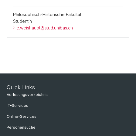
Philosophisch-Historische Fakultät
Studentin
le.weishaupt@stud.unibas.ch
Quick Links
Vorlesungsverzeichnis
IT-Services
Online-Services
Personensuche