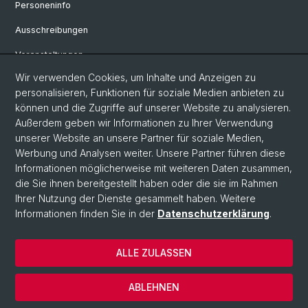
Personeninfo
Ausschreibungen
Veranstaltungen
Wir verwenden Cookies, um Inhalte und Anzeigen zu
eikones - Zentrum für die Theorie und Geschichte des Bildes
personalisieren, Funktionen für soziale Medien anbieten zu
Archiv eikones NFS Bildkritik 2005 - 2017
können und die Zugriffe auf unserer Website zu analysieren.
Außerdem geben wir Informationen zu Ihrer Verwendung
Renaissance Kolloquium
unserer Website an unsere Partner für soziale Medien,
Werbung und Analysen weiter. Unsere Partner führen diese
Informationen möglicherweise mit weiteren Daten zusammen,
© Universität Basel
die Sie ihnen bereitgestellt haben oder die sie im Rahmen
Ihrer Nutzung der Dienste gesammelt haben. Weitere
Datenschutzerklärung
Informationen finden Sie in der
Datenschutzerklärung
.
Philosophisch-Historische Fakultät
Departement Künste, Medien, Philosophie
ALLE ZULASSEN
Home
Impressum
ABLEHNEN
Kontakt & Öffnungszeiten