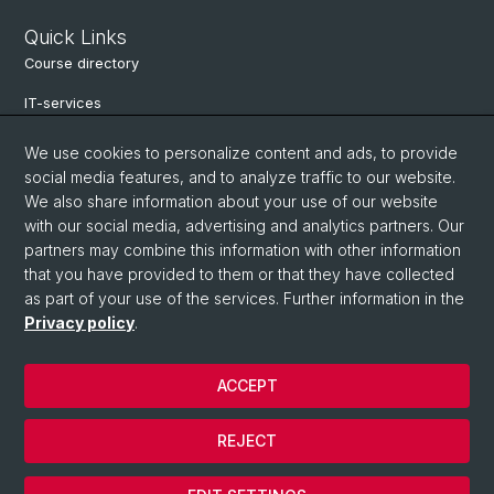
Quick Links
Course directory
IT-services
Online-services
We use cookies to personalize content and ads, to provide
social media features, and to analyze traffic to our website.
Search for people
We also share information about your use of our website
Job offers
with our social media, advertising and analytics partners. Our
partners may combine this information with other information
Events
that you have provided to them or that they have collected
as part of your use of the services. Further information in the
eikones - Center for the Theory and History of the Image
Privacy policy
.
Archive NCCR Iconic Criticism 2005 - 2017
ACCEPT
© University of Basel
REJECT
Privacy Policy
Cookies