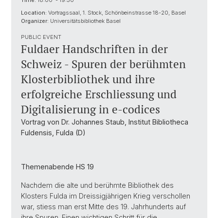
Time:
18:00 - 19:30
Location:
Vortragssaal, 1. Stock, Schönbeinstrasse 18-20, Basel
Organizer:
Universitätsbibliothek Basel
PUBLIC EVENT
Fuldaer Handschriften in der
Schweiz - Spuren der berühmten
Klosterbibliothek und ihre
erfolgreiche Erschliessung und
Digitalisierung in e-codices
Vortrag von Dr. Johannes Staub, Institut Bibliotheca
Fuldensis, Fulda (D)
Themenabende HS 19
Nachdem die alte und berühmte Bibliothek des
Klosters Fulda im Dreissigjährigen Krieg verschollen
war, stiess man erst Mitte des 19. Jahrhunderts auf
ihre Spuren. Einen wichtigen Schritt für die