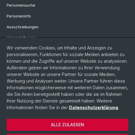
Personensuche
Personeninfo
Ausschreibungen
Veranstaltungen
Wir verwenden Cookies, um Inhalte und Anzeigen zu
eikones - Zentrum für die Theorie und Geschichte des Bildes
personalisieren, Funktionen für soziale Medien anbieten zu
Archiv eikones NFS Bildkritik 2005 - 2017
können und die Zugriffe auf unserer Website zu analysieren.
Außerdem geben wir Informationen zu Ihrer Verwendung
Renaissance Kolloquium
unserer Website an unsere Partner für soziale Medien,
Werbung und Analysen weiter. Unsere Partner führen diese
Informationen möglicherweise mit weiteren Daten zusammen,
© Universität Basel
die Sie ihnen bereitgestellt haben oder die sie im Rahmen
Ihrer Nutzung der Dienste gesammelt haben. Weitere
Datenschutzerklärung
Informationen finden Sie in der
Datenschutzerklärung
.
Philosophisch-Historische Fakultät
Departement Künste, Medien, Philosophie
ALLE ZULASSEN
Home