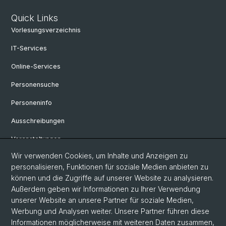
Quick Links
Vorlesungsverzeichnis
IT-Services
Online-Services
Personensuche
Personeninfo
Ausschreibungen
Veranstaltungen
Wir verwenden Cookies, um Inhalte und Anzeigen zu
eikones - Zentrum für die Theorie und Geschichte des Bildes
personalisieren, Funktionen für soziale Medien anbieten zu
Archiv eikones NFS Bildkritik 2005 - 2017
können und die Zugriffe auf unserer Website zu analysieren.
Außerdem geben wir Informationen zu Ihrer Verwendung
Renaissance Kolloquium
unserer Website an unsere Partner für soziale Medien,
Werbung und Analysen weiter. Unsere Partner führen diese
Informationen möglicherweise mit weiteren Daten zusammen,