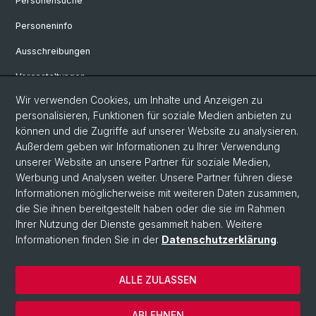
Personensuche
Personeninfo
Ausschreibungen
Veranstaltungen
Wir verwenden Cookies, um Inhalte und Anzeigen zu
eikones - Zentrum für die Theorie und Geschichte des Bildes
personalisieren, Funktionen für soziale Medien anbieten zu
Archiv eikones NFS Bildkritik 2005 - 2017
können und die Zugriffe auf unserer Website zu analysieren.
Außerdem geben wir Informationen zu Ihrer Verwendung
Renaissance Kolloquium
unserer Website an unsere Partner für soziale Medien,
Werbung und Analysen weiter. Unsere Partner führen diese
Informationen möglicherweise mit weiteren Daten zusammen,
© Universität Basel
die Sie ihnen bereitgestellt haben oder die sie im Rahmen
Ihrer Nutzung der Dienste gesammelt haben. Weitere
Datenschutzerklärung
Informationen finden Sie in der
Datenschutzerklärung
.
Philosophisch-Historische Fakultät
Departement Künste, Medien, Philosophie
ALLE ZULASSEN
Home
Impressum
ABLEHNEN