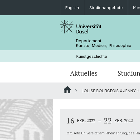
English
Studienangebote
Kon
Departement
Künste, Medien, Philosophie
Kunstgeschichte
Aktuelles
Studiu
LOUISE BOURGEOIS X JENNY HO
Veranstaltungen
Studienangebote
Forschungsprojekte
Personen
Ältere Kunstgeschichte
Hanna Levy-Deinhard Preis
Lehrveranstaltungen
Bibliotheken
Laurenz-Professur für Zeitgenössis
-
16
22
Kunst
FEB. 2022
FEB. 2022
Projekte
Impressum
Ort:
Alte Universität am Rheinsprung, das 