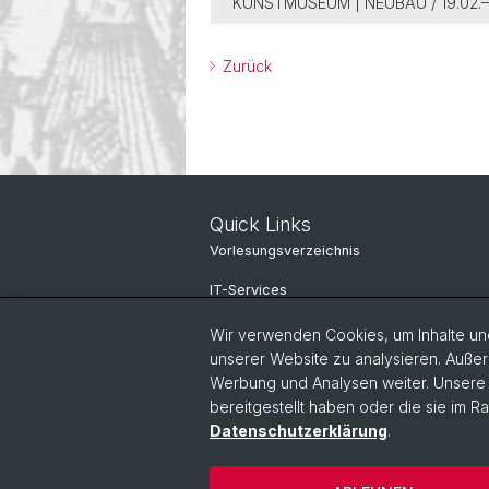
KUNSTMUSEUM | NEUBAU / 19.02.–
Zurück
Quick Links
Vorlesungsverzeichnis
IT-Services
Online-Services
Wir verwenden Cookies, um Inhalte und
unserer Website zu analysieren. Außer
Personensuche
Werbung und Analysen weiter. Unsere P
bereitgestellt haben oder die sie im 
Personeninfo
Datenschutzerklärung
.
© Universität Basel
Datenschutzerkl