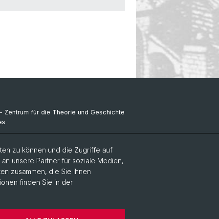
- Zentrum für die Theorie und Geschichte
es
ikones NFS Bildkritik 2005 - 2017
en zu können und die Zugriffe auf
ance Kolloquium
n unsere Partner für soziale Medien,
aten zusammen, die Sie ihnen
ionen finden Sie in der
 Medien, Philosophie
Home