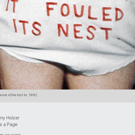
nce «She lost it», 1992
nny Holzer
ss a Page