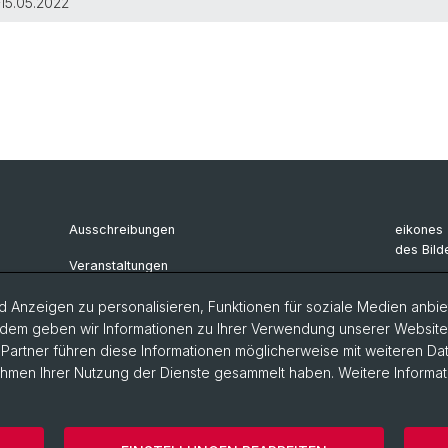
15.05.2022
Ausschreibungen
eikones 
des Bild
Veranstaltungen
Archiv e
 Anzeigen zu personalisieren, Funktionen für soziale Medien anbiet
Renaiss
dem geben wir Informationen zu Ihrer Verwendung unserer Website a
artner führen diese Informationen möglicherweise mit weiteren D
Rahmen Ihrer Nutzung der Dienste gesammelt haben. Weitere Informat
ärung
Philosophisch-Historische Fakultät
Departement Künste,