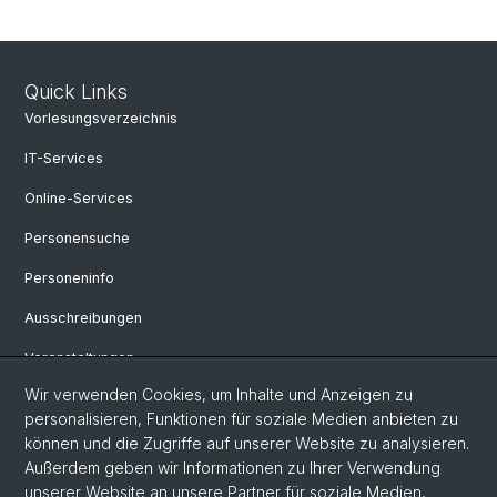
Quick Links
Vorlesungsverzeichnis
IT-Services
Online-Services
Personensuche
Personeninfo
Ausschreibungen
Veranstaltungen
Wir verwenden Cookies, um Inhalte und Anzeigen zu
eikones - Zentrum für die Theorie und Geschichte des Bildes
personalisieren, Funktionen für soziale Medien anbieten zu
Archiv eikones NFS Bildkritik 2005 - 2017
können und die Zugriffe auf unserer Website zu analysieren.
Außerdem geben wir Informationen zu Ihrer Verwendung
Renaissance Kolloquium
unserer Website an unsere Partner für soziale Medien,