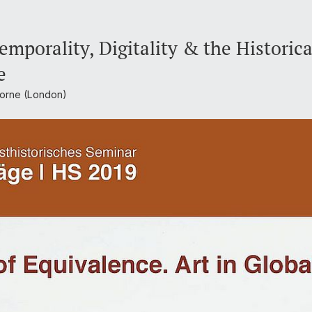
Temporality, Digitality & the Historic
e
borne (London)