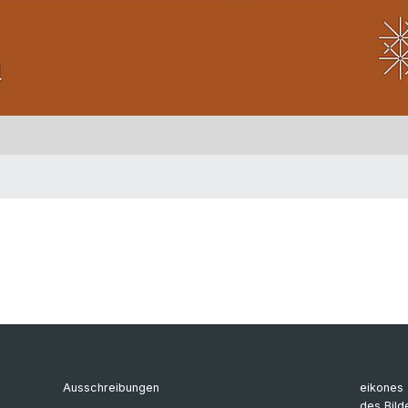
Ausschreibungen
eikones 
des Bild