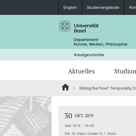
English
Studienangebote
Kon
Departement
Künste, Medien, Philosophie
Kunstgeschichte
Aktuelles
Studiu
Stilling the Flow? Temporality, D
Veranstaltungen
Studienangebote
Forschungsprojekte
Personen
Ältere Kunstgeschichte
Hanna Levy-Deinhard Preis
Lehrveranstaltungen
Bibliotheken
Laurenz-Professur für Zeitgenössis
30
OKT. 2019
Kunst
Projekte
Impressum
Zeit:
18:15 - 19:45
Ort:
St. Alban-Graben 8, 1. Stock