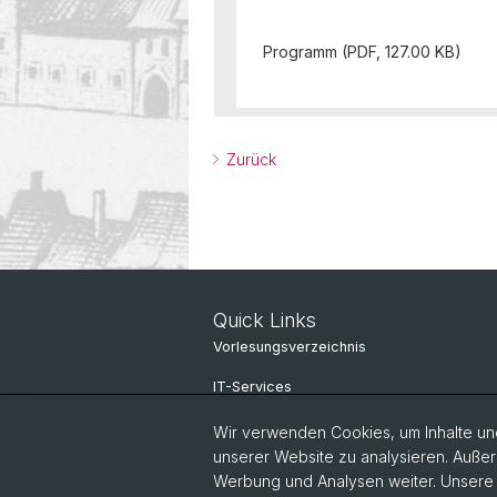
Programm (PDF, 127.00 KB)
Zurück
Quick Links
Vorlesungsverzeichnis
IT-Services
Online-Services
Wir verwenden Cookies, um Inhalte und
unserer Website zu analysieren. Außer
Personensuche
Werbung und Analysen weiter. Unsere P