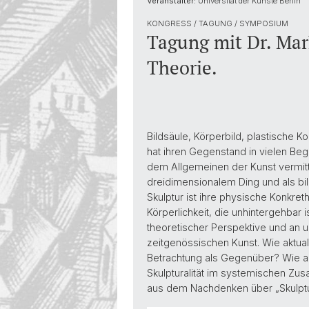
Veranstalter:
Universität der Künste Berlin
Diversity & Inclusion
KONGRESS / TAGUNG / SYMPOSIUM
Tagung mit Dr. Mar
Theorie.
Bildsäule, Körperbild, plastische K
hat ihren Gegenstand in vielen Be
dem Allgemeinen der Kunst vermit
dreidimensionalem Ding und als bi
Skulptur ist ihre physische Konkreth
Körperlichkeit, die unhintergehbar i
theoretischer Perspektive und an 
zeitgenössischen Kunst. Wie aktualis
Betrachtung als Gegenüber? Wie art
Skulpturalität im systemischen Zu
aus dem Nachdenken über „Skulptu