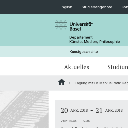
English
Studienangebote
Kon
Departement
Künste, Medien, Philosophie
Kunstgeschichte
Aktuelles
Studiu
Tagung mit Dr. Markus Rath: Geg
Veranstaltungen
Studienangebote
Forschungsprojekte
Personen
Ältere Kunstgeschichte
Hanna Levy-Deinhard Preis
Lehrveranstaltungen
Bibliotheken
Laurenz-Professur für Zeitgenössis
-
20
21
Kunst
APR. 2018
APR. 2018
Projekte
Impressum
Zeit:
14:00 - 18:00