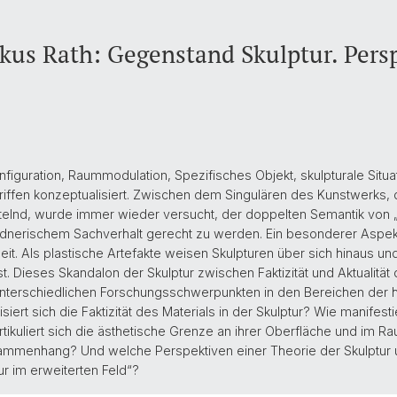
kus Rath: Gegenstand Skulptur. Pers
onfiguration, Raummodulation, Spezifisches Objekt, skulpturale Situa
griffen konzeptualisiert. Zwischen dem Singulären des Kunstwerk
telnd, wurde immer wieder versucht, der doppelten Semantik von 
ldnerischem Sachverhalt gerecht zu werden. Ein besonderer Aspek
eit. Als plastische Artefakte weisen Skulpturen über sich hinaus und
st. Dieses Skandalon der Skulptur zwischen Faktizität und Aktualität 
unterschiedlichen Forschungsschwerpunkten in den Bereichen der 
iert sich die Faktizität des Materials in der Skulptur? Wie manifestie
ikuliert sich die ästhetische Grenze an ihrer Oberfläche und im Ra
sammenhang? Und welche Perspektiven einer Theorie der Skulptur 
r im erweiterten Feld“?