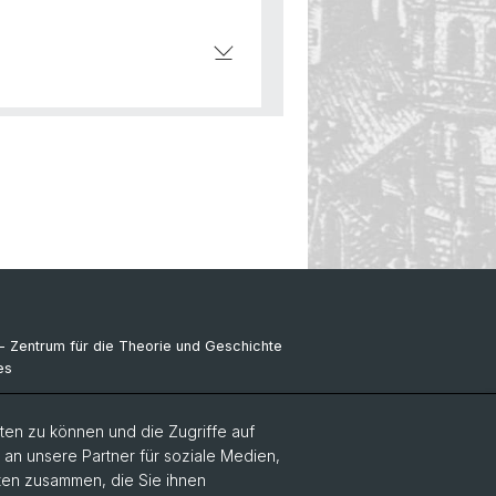
- Zentrum für die Theorie und Geschichte
es
ikones NFS Bildkritik 2005 - 2017
en zu können und die Zugriffe auf
ance Kolloquium
n unsere Partner für soziale Medien,
aten zusammen, die Sie ihnen