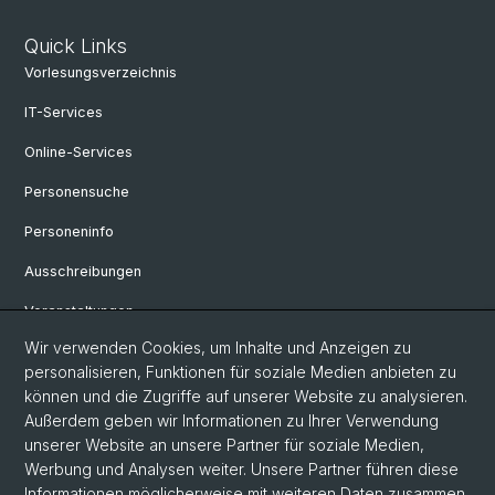
Quick Links
Vorlesungsverzeichnis
IT-Services
Online-Services
Personensuche
Personeninfo
Ausschreibungen
Veranstaltungen
Wir verwenden Cookies, um Inhalte und Anzeigen zu
eikones - Zentrum für die Theorie und Geschichte des Bildes
personalisieren, Funktionen für soziale Medien anbieten zu
Archiv eikones NFS Bildkritik 2005 - 2017
können und die Zugriffe auf unserer Website zu analysieren.
Außerdem geben wir Informationen zu Ihrer Verwendung
Renaissance Kolloquium
unserer Website an unsere Partner für soziale Medien,
Werbung und Analysen weiter. Unsere Partner führen diese
Informationen möglicherweise mit weiteren Daten zusammen,