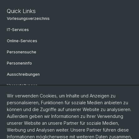
Quick Links
Vorlesungsverzeichnis
IT-Services
Online-Services
Personensuche
Personeninfo
Ausschreibungen
Veranstaltungen
Wir verwenden Cookies, um Inhalte und Anzeigen zu
eikones - Zentrum für die Theorie und Geschichte des Bildes
personalisieren, Funktionen für soziale Medien anbieten zu
Archiv eikones NFS Bildkritik 2005 - 2017
können und die Zugriffe auf unserer Website zu analysieren.
Außerdem geben wir Informationen zu Ihrer Verwendung
Renaissance Kolloquium
unserer Website an unsere Partner für soziale Medien,
Werbung und Analysen weiter. Unsere Partner führen diese
Informationen möglicherweise mit weiteren Daten zusammen,