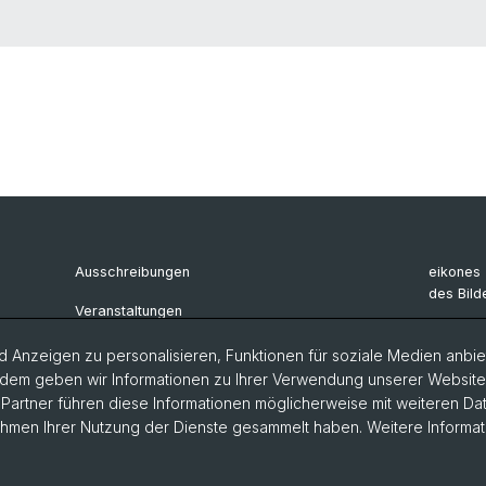
Ausschreibungen
eikones 
des Bild
Veranstaltungen
Archiv e
 Anzeigen zu personalisieren, Funktionen für soziale Medien anbiet
Renaiss
dem geben wir Informationen zu Ihrer Verwendung unserer Website a
artner führen diese Informationen möglicherweise mit weiteren D
Rahmen Ihrer Nutzung der Dienste gesammelt haben. Weitere Informat
ärung
Philosophisch-Historische Fakultät
Departement Künste,