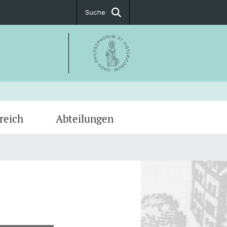
Suche
reich
Abteilungen
reibungen
ninteressierte
hek
 Kunstgeschichte
ät
sionen