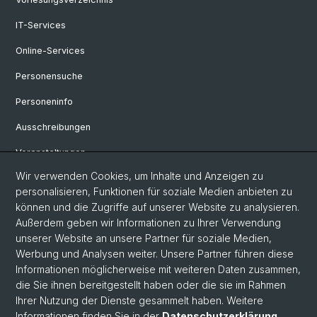
IT-Services
Online-Services
Personensuche
Personeninfo
Ausschreibungen
Veranstaltungen
Wir verwenden Cookies, um Inhalte und Anzeigen zu
eikones - Zentrum für die Theorie und Geschichte des Bildes
personalisieren, Funktionen für soziale Medien anbieten zu
Archiv eikones NFS Bildkritik 2005 - 2017
können und die Zugriffe auf unserer Website zu analysieren.
Außerdem geben wir Informationen zu Ihrer Verwendung
Renaissance Kolloquium
unserer Website an unsere Partner für soziale Medien,
Werbung und Analysen weiter. Unsere Partner führen diese
Informationen möglicherweise mit weiteren Daten zusammen,
© Universität Basel
die Sie ihnen bereitgestellt haben oder die sie im Rahmen
Ihrer Nutzung der Dienste gesammelt haben. Weitere
Datenschutzerklärung
Informationen finden Sie in der
Datenschutzerklärung
.