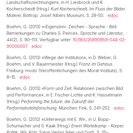
Landschaftszeichnungen», in H. Liesbrock und K.
Kocherscheidt (Hrsg.)
Kurt Kocherscheidt, Im Fluss der Bilder.
Malerei
. Bottrop: Josef Albers Museum, S. 28–50.
edoc
Boehm, G. (2013) «‹Eigensinn›. Zeichen - Sprache - Bild.
Bemerkungen zu Charles S. Peirce»,
Sprache und Literatur
,
44(2), S. 90–113. Verfügbar unter:
10.1163/25890859-044-02-
90000007
.
edoc
Boehm, G. (2013) «Wege der Institution», in D. Weber, G.
Boehm, und V. Bauermeister (Hrsg.)
Franz im Gehäus
.
Freiburg: modo (Veröffentlichungen des Morat-Instituts), S.
8–15.
edoc
Boehm, G. (2013) «Form und Zeit. Relationen zwischen Bild
und Performance», in E. Fischer-Lichte und K. Hasselmann
(Hrsg.)
Performing the future: die Zukunft der
Performativitätsforschung
. München: Fink, S. 241–252.
edoc
Boehm, G. (2012) «Unterwegs mit E. W»., in U. Bopp-
Schumacher und S. Kaak (Hrsg.)
Erwin Wortelkamp - Körper.
Politik. Wir.
Köln: Salon Verlag (Hier und Dort), S. 25–