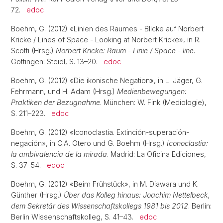
72.
edoc
Boehm, G. (2012) «Linien des Raumes - Blicke auf Norbert
Kricke / Lines of Space - Looking at Norbert Kricke», in R.
Scotti (Hrsg.)
Norbert Kricke: Raum - Linie / Space - line
.
Göttingen: Steidl, S. 13–20.
edoc
Boehm, G. (2012) «Die ikonische Negation», in L. Jäger, G.
Fehrmann, und H. Adam (Hrsg.)
Medienbewegungen:
Praktiken der Bezugnahme
. München: W. Fink (Mediologie),
S. 211–223.
edoc
Boehm, G. (2012) «Iconoclastia. Extinción-superación-
negación», in C.A. Otero und G. Boehm (Hrsg.)
Iconoclastia:
la ambivalencia de la mirada
. Madrid: La Oficina Ediciones,
S. 37–54.
edoc
Boehm, G. (2012) «Beim Frühstück», in M. Diawara und K.
Günther (Hrsg.)
Über das Kolleg hinaus: Joachim Nettelbeck,
dem Sekretär des Wissenschaftskollegs 1981 bis 2012
. Berlin:
Berlin Wissenschaftskolleg, S. 41–43.
edoc