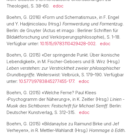
Theologie), S. 38–60.
edoc
Boehm, G. (2016) «Form und Schematismus», in F. Engel
und Y. Hadjinicolaou (Hrsg.)
Formwerdung und Formentzug
.
Berlin: de Gruyter (Actus et imago : Berliner Schriften für
Bildaktforschung und Verkörperungsphilosophie), S. 1–18.
Verfügbar unter:
10.1515/9783110429428-002
.
edoc
Boehm, G. (2015) «Der springende Punkt. Über ikonische
Lebendigkeit», in M. Fischer-Geboers und B. Wirz (Hrsg.)
Leben verstehen: zur Verstricktheit zweier philosophischer
Grundbegriffe
. Weilerswist: Velbrück, S. 179–190. Verfügbar
unter:
10.5771/9783845277455-177
.
edoc
Boehm, G. (2015) «Welche Ferne? Paul Klees
‹Psychogramm der Näherung›», in K. Zeitler (Hrsg.)
Linien -
Musik des Sichtbaren: Festschrift für Michael Semff
. Berlin:
Deutscher Kunstverlag, S. 312–315.
edoc
Boehm, G. (2015) «Bildanaylse zu Raimund Birke und Jef
Verheyen», in R. Mettler-Wahlandt (Hrsg.)
Hommage à Edith.