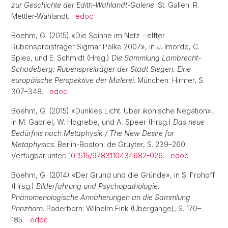
zur Geschichte der Edith-Wahlandt-Galerie
. St. Gallen: R.
Mettler-Wahlandt.
edoc
Boehm, G. (2015) «Die Spinne im Netz - elfter
Rubenspreisträger Sigmar Polke 2007», in J. Imorde, C.
Spies, und E. Schmidt (Hrsg.)
Die Sammlung Lambrecht-
Schadeberg: Rubenspreiträger der Stadt Siegen. Eine
europäische Perspektive der Malerei
. München: Hirmer, S.
307–348.
edoc
Boehm, G. (2015) «Dunkles Licht. Über ikonische Negation»,
in M. Gabriel, W. Hogrebe, und A. Speer (Hrsg.)
Das neue
Bedürfnis nach Metaphysik / The New Desire for
Metaphysics
. Berlin-Boston: de Gruyter, S. 239–260.
Verfügbar unter:
10.1515/9783110434682-026
.
edoc
Boehm, G. (2014) «Der Grund und die Gründe», in S. Frohoff
(Hrsg.)
Bilderfahrung und Psychopathologie.
Phänomenologische Annäherungen an die Sammlung
Prinzhorn
. Paderborn: Wilhelm Fink (Übergänge), S. 170–
185.
edoc