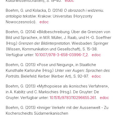
Kulturwissenschaften), S. 19–40.
edoc
Boehm, G. und Kolacka, D. (2014)
O obrazach i widzeniu.
antologia tekstów
. Krakow: Universitas (Horyzonty
Nowoczesności).
edoc
Boehm, G. (2014) «Bildbeschreibung. Über die Grenzen von
Bild und Sprache», in M.R. Müller, J. Raab, und H.-G. Soeffner
(Hrsg.)
Grenzen der Bildinterpretation
. Wiesbaden: Springer
(Wissen, Kommunikation und Gesellschaft), S. 15–38.
Verfügbar unter:
10.1007/978-3-658-03996-7_2
.
edoc
Boehm, G. (2013) «Pose und Neigung», in Staatliche
Kunsthalle Karlsruhe (Hrsg.)
Unter vier Augen: Sprachen des
Porträts
. Bielefeld: Kerber (Kerber Art), S. 92–97.
edoc
Boehm, G. (2013) «Mythopoiese als ikonisches Verfahren»,
in A. Kablitz und C. Markschies (Hrsg.). De Gruyter: De
Gruyter. Verfügbar unter:
10.1515/9783110296655.261
.
edoc
Boehm, G. (2013) «Inniger Verkehr mit der Aussenwelt - Zu
Kocherscheidts Südamerikanischen