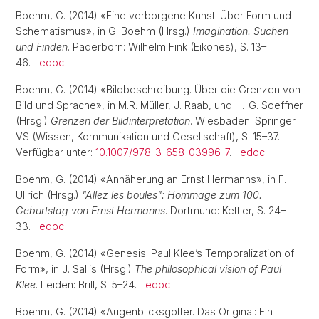
Boehm, G. (2014) «Eine verborgene Kunst. Über Form und
Schematismus», in G. Boehm (Hrsg.)
Imagination. Suchen
und Finden
. Paderborn: Wilhelm Fink (Eikones), S. 13–
46.
edoc
Boehm, G. (2014) «Bildbeschreibung. Über die Grenzen von
Bild und Sprache», in M.R. Müller, J. Raab, und H.-G. Soeffner
(Hrsg.)
Grenzen der Bildinterpretation
. Wiesbaden: Springer
VS (Wissen, Kommunikation und Gesellschaft), S. 15–37.
Verfügbar unter:
10.1007/978-3-658-03996-7
.
edoc
Boehm, G. (2014) «Annäherung an Ernst Hermanns», in F.
Ullrich (Hrsg.)
"Allez les boules": Hommage zum 100.
Geburtstag von Ernst Hermanns
. Dortmund: Kettler, S. 24–
33.
edoc
Boehm, G. (2014) «Genesis: Paul Klee’s Temporalization of
Form», in J. Sallis (Hrsg.)
The philosophical vision of Paul
Klee
. Leiden: Brill, S. 5–24.
edoc
Boehm, G. (2014) «Augenblicksgötter. Das Original: Ein