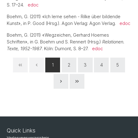
S. 17–24.
edoc
Boehm, G. (2011) «Ich lerne sehen - Rilke über bildende
Kunst», in P. Good (Hrsg.). Agon Verlag: Agon Verlag.
edoc
Boehm, G. (2011) «Wegzeichen, Gerhard Hoemes
Schriften», in G. Boehm und S. Rennert (Hrsg.)
Relationen.
Texte, 1952-1987
. Köln: Dumont, S. 8–27.
edoc
1
2
3
4
5
Quick Links
Vorlesungsverzeichnis