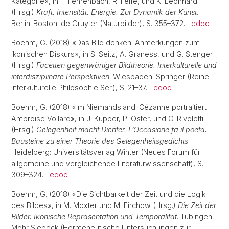
Kategorie», in F. Fehrenbach, R. Felfe, und K. Leonhard
(Hrsg.)
Kraft, Intensität, Energie. Zur Dynamik der Kunst
.
Berlin-Boston: de Gruyter (Naturbilder), S. 355–372.
edoc
Boehm, G. (2018) «Das Bild denken. Anmerkungen zum
ikonischen Diskurs», in S. Seitz, A. Graness, und G. Stenger
(Hrsg.)
Facetten gegenwärtiger Bildtheorie. Interkulturelle und
interdisziplinäre Perspektiven
. Wiesbaden: Springer (Reihe
Interkulturelle Philosophie Ser.), S. 21–37.
edoc
Boehm, G. (2018) «Im Niemandsland. Cézanne portraitiert
Ambroise Vollard», in J. Küpper, P. Oster, und C. Rivoletti
(Hrsg.)
Gelegenheit macht Dichter. L’Occasione fa il poeta.
Bausteine zu einer Theorie des Gelegenheitsgedichts
.
Heidelberg: Universitätsverlag Winter (Neues Forum für
allgemeine und vergleichende Literaturwissenschaft), S.
309–324.
edoc
Boehm, G. (2018) «Die Sichtbarkeit der Zeit und die Logik
des Bildes», in M. Moxter und M. Firchow (Hrsg.)
Die Zeit der
Bilder. Ikonische Repräsentation und Temporalität
. Tübingen:
Mohr Siebeck (Hermeneutische Untersuchungen zur