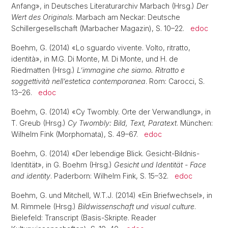
Anfang», in Deutsches Literaturarchiv Marbach (Hrsg.)
Der
Wert des Originals
. Marbach am Neckar: Deutsche
Schillergesellschaft (Marbacher Magazin), S. 10–22.
edoc
Boehm, G. (2014) «Lo sguardo vivente. Volto, ritratto,
identità», in M.G. Di Monte, M. Di Monte, und H. de
Riedmatten (Hrsg.)
L’immagine che siamo. Ritratto e
soggettività nell’estetica contemporanea
. Rom: Carocci, S.
13–26.
edoc
Boehm, G. (2014) «Cy Twombly. Orte der Verwandlung», in
T. Greub (Hrsg.)
Cy Twombly: Bild, Text, Paratext
. München:
Wilhelm Fink (Morphomata), S. 49–67.
edoc
Boehm, G. (2014) «Der lebendige Blick. Gesicht-Bildnis-
Identität», in G. Boehm (Hrsg.)
Gesicht und Identität - Face
and identity
. Paderborn: Wilhelm Fink, S. 15–32.
edoc
Boehm, G. und Mitchell, W.T.J. (2014) «Ein Briefwechsel», in
M. Rimmele (Hrsg.)
Bildwissenschaft und visual culture
.
Bielefeld: Transcript (Basis-Skripte. Reader