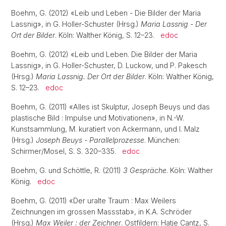
Boehm, G. (2012) «Leib und Leben - Die Bilder der Maria
Lassnig», in G. Holler-Schuster (Hrsg.)
Maria Lassnig - Der
Ort der Bilder
. Köln: Walther König, S. 12–23.
edoc
Boehm, G. (2012) «Leib und Leben. Die Bilder der Maria
Lassnig», in G. Holler-Schuster, D. Luckow, und P. Pakesch
(Hrsg.)
Maria Lassnig. Der Ort der Bilder
. Köln: Walther König,
S. 12–23.
edoc
Boehm, G. (2011) «Alles ist Skulptur, Joseph Beuys und das
plastische Bild : Impulse und Motivationen», in N.-W.
Kunstsammlung, M. kuratiert von Ackermann, und I. Malz
(Hrsg.)
Joseph Beuys - Parallelprozesse
. München:
Schirmer/Mosel, S. S. 320–335.
edoc
Boehm, G. und Schöttle, R. (2011)
3 Gespräche
. Köln: Walther
König.
edoc
Boehm, G. (2011) «Der uralte Traum : Max Weilers
Zeichnungen im grossen Massstab», in K.A. Schröder
(Hrsg.)
Max Weiler : der Zeichner
. Ostfildern: Hatje Cantz, S.